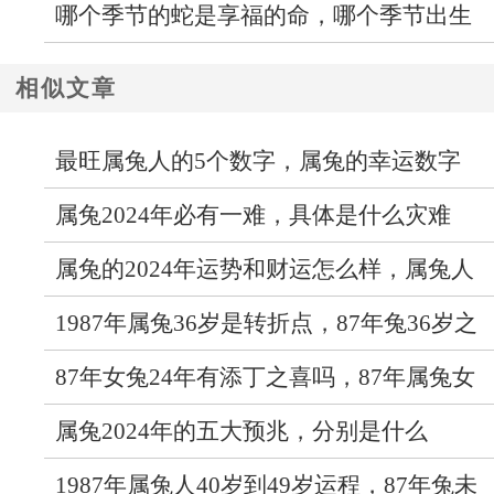
年运势走向如何
哪个季节的蛇是享福的命，哪个季节出生
的蛇最好命
相似文章
最旺属兔人的5个数字，属兔的幸运数字
属兔2024年必有一难，具体是什么灾难
属兔的2024年运势和财运怎么样，属兔人
2024年综合运势怎样
1987年属兔36岁是转折点，87年兔36岁之
后运势如何
87年女兔24年有添丁之喜吗，87年属兔女
今年几月生孩子最好
属兔2024年的五大预兆，分别是什么
1987年属兔人40岁到49岁运程，87年兔未