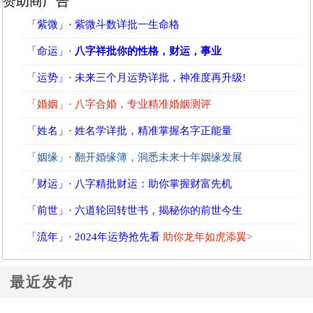
赞助商广告
「紫微」· 紫微斗数详批一生命格
「命运」·
八字祥批你的性格，财运，事业
「运势」· 未来三个月运势详批，神准度再升级!
「婚姻」· 八字合婚，专业精准婚姻测评
「姓名」· 姓名学详批，精准掌握名字正能量
「姻缘」· 翻开婚缘簿，洞悉未来十年姻缘发展
「财运」· 八字精批财运：助你掌握财富先机
「前世」· 六道轮回转世书，揭秘你的前世今生
「流年」· 2024年运势抢先看
助你龙年如虎添翼>
最近发布