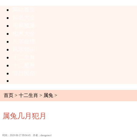
网站首页
起名大全
周易预测
相术大全
八字命理
风水知识
十二生肖
十二星座
节日民俗
首页
>
十二生肖
>
属兔
>
属兔几月犯月
时间：2019-06-27 09:04:45 作者：shengxiao1