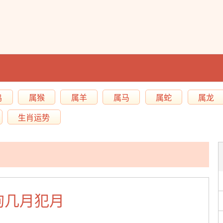
鸡
属猴
属羊
属马
属蛇
属龙
生肖运势
狗几月犯月