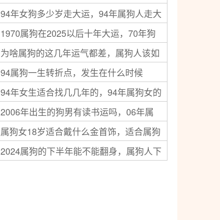
94年女狗多少岁走大运，94年属狗人走大
业发财快
1970属狗在2025以后十年大运，70年狗
运的时间
为啥属狗的这几年运气都差，属狗人该如
未来十年运势发展如何
94属狗一生转折点，发生在什么时候
何转运
94年女生适合找几几年的，94年属狗女的
2006年出生的狗男有读书运吗，06年属
最佳婚配对象
属狗女18岁适合戴什么金首饰，适合属狗
狗男一生学业运势如何
2024属狗的下半年能不能翻身，属狗人下
女的吉祥物
半年需要注意什么