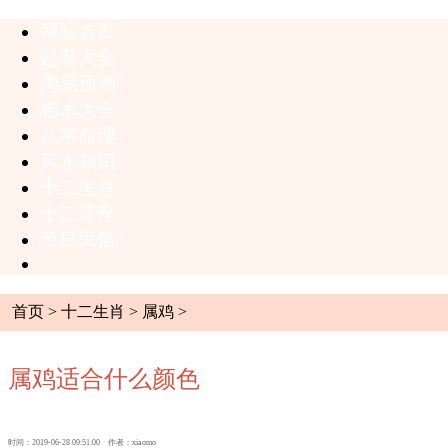
网站首页
起名大全
周易预测
相术大全
八字命理
风水知识
十二生肖
十二星座
节日民俗
首页
>
十二生肖
>
属鸡
>
属鸡适合什么颜色
时间：2019-06-28 09:51:00 作者：xiaomo