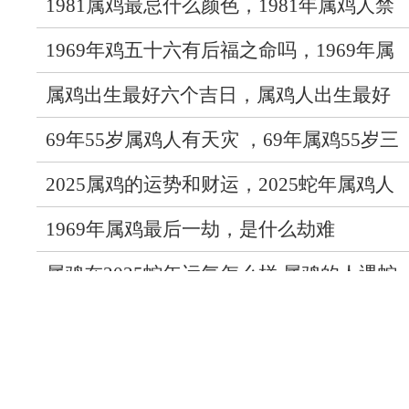
1981属鸡最忌什么颜色，1981年属鸡人禁
忌的颜色
1969年鸡五十六有后福之命吗，1969年属
鸡人56岁后命运
属鸡出生最好六个吉日，属鸡人出生最好
的日期
69年55岁属鸡人有天灾 ，69年属鸡55岁三
大坎坷
2025属鸡的运势和财运，2025蛇年属鸡人
的财运怎么样
1969年属鸡最后一劫，是什么劫难
属鸡在2025蛇年运气怎么样 属鸡的人遇蛇
年运势如何
93年的鸡31以后开始顺风顺水，93年属鸡
人31岁以后发展如何
81年鸡戴什么水晶最旺，适合属鸡的水晶
1981年鸡进入九紫离火运，81年属鸡人在