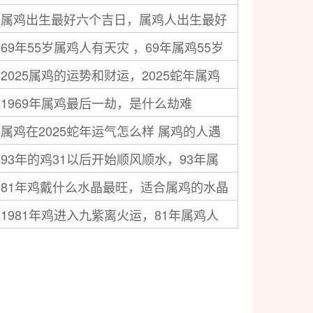
属鸡出生最好六个吉日，属鸡人出生最好
属鸡人56岁后命运
69年55岁属鸡人有天灾 ，69年属鸡55岁
的日期
2025属鸡的运势和财运，2025蛇年属鸡
三大坎坷
1969年属鸡最后一劫，是什么劫难
人的财运怎么样
属鸡在2025蛇年运气怎么样 属鸡的人遇
93年的鸡31以后开始顺风顺水，93年属
蛇年运势如何
81年鸡戴什么水晶最旺，适合属鸡的水晶
鸡人31岁以后发展如何
1981年鸡进入九紫离火运，81年属鸡人
在火运期间发展如何