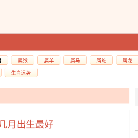
鸡
属猴
属羊
属马
属蛇
属龙
生肖运势
几月出生最好