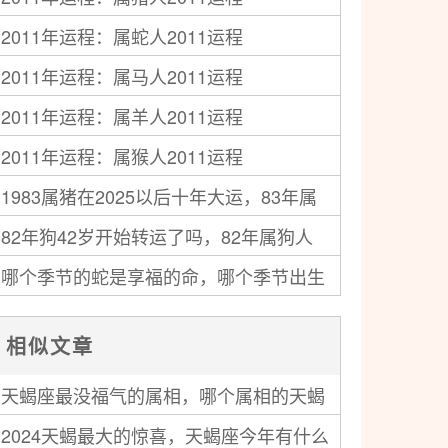
2011年运程：属蛇人2011运程
2011年运程：属马人2011运程
2011年运程：属羊人2011运程
2011年运程：属猴人2011运程
1983属猪在2025以后十年大运，83年属
82年狗42岁开始转运了吗，82年属狗人
猪人未来十年运气
哪个季节的蛇是享福的命，哪个季节出生
中年运势走向如何
的蛇最好命
相似文章
天蝎座最没福气的属相，哪个属相的天蝎
2024天蝎最大的惊喜，天蝎座今年有什么
命不好