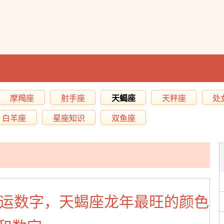
摩羯座
射手座
天蝎座
天秤座
处
白羊座
星座知识
双鱼座
幸运数字，天蝎座龙年最旺的颜色