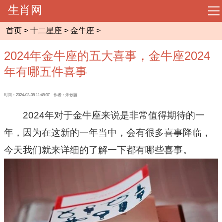
生肖网
导
航
首页
>
十二星座
>
金牛座
>
网站首页
2024年金牛座的五大喜事，金牛座2024
起名大全
年有哪五件喜事
周易预测
时间：2024-03-08 11:48:37 作者：朱敏丽
2024年对于金牛座来说是非常值得期待的一
相术大全
年，因为在这新的一年当中，会有很多喜事降临，
今天我们就来详细的了解一下都有哪些喜事。
八字命理
风水知识
十二生肖