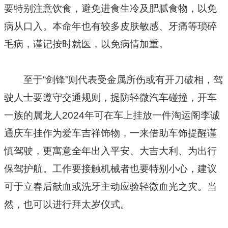
要特别注意饮食，避免进食生冷及肥腻食物，以免
病从口入。本命年也有较多皮肤敏感、牙痛等琐碎
毛病，谨记按时就医，以免病情加重。
至于“剑锋”则代表受金属所伤或有开刀破相，驾
驶人士要遵守交通规则，提防轻微汽车碰撞，开车
一族的属龙人2024年可在车上挂放一件淘运阁李诚
通庆车挂作为爱车吉祥饰物，一来借助车饰提醒谨
慎驾驶，更寓意全年出入平安、大吉大利、为出行
保驾护航。工作要接触机械者也要特别小心，建议
可于立春后献血或洗牙主动应验轻微血光之灾。当
然，也可以进行拜太岁仪式。