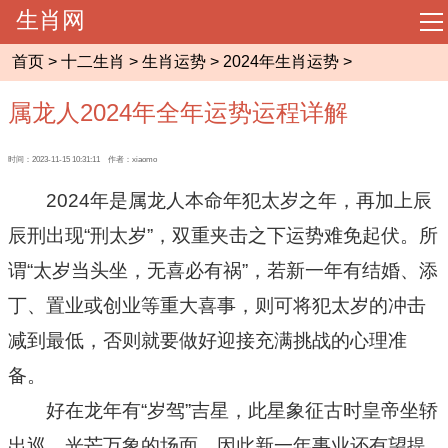
生肖网
导
航
首页
>
十二生肖
>
生肖运势
>
2024年生肖运势
>
网站首页
属龙人2024年全年运势运程详解
起名大全
时间：2023-11-15 10:31:11 作者：xiaomo
周易预测
2024年是属龙人本命年犯太岁之年，再加上辰
辰刑出现“刑太岁”，双重夹击之下运势难免起伏。所
相术大全
谓“太岁当头坐，无喜必有祸”，若新一年有结婚、添
丁、置业或创业等重大喜事，则可将犯太岁的冲击
八字命理
减到最低，否则就要做好迎接充满挑战的心理准
风水知识
备。
好在龙年有“岁驾”吉星，此星象征古时皇帝坐轿
十二生肖
出巡、光芒万象的场面，因此新一年事业还有望提