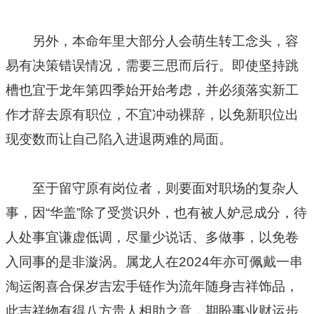
另外，本命年里大部分人会萌生转工念头，容
易有决策错误情况，需要三思而后行。即使坚持跳
槽也宜于龙年第四季始开始考虑，并必须落实新工
作才辞去原有职位，不宜冲动裸辞，以免新职位出
现变数而让自己陷入进退两难的局面。
至于留守原有岗位者，则要面对职场的复杂人
事，因“华盖”除了受赏识外，也有被人妒忌成分，待
人处事宜谦虚低调，尽量少说话、多做事，以免卷
入同事的是非漩涡。属龙人在2024年亦可佩戴一串
淘运阁喜合保岁吉宏手链作为流年随身吉祥饰品，
此吉祥物有得八方贵人相助之意，期盼事业财运步