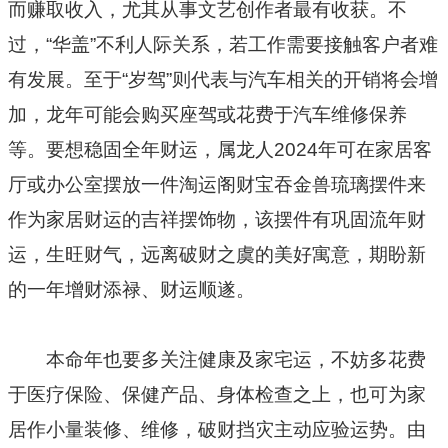
而赚取收入，尤其从事文艺创作者最有收获。不
过，“华盖”不利人际关系，若工作需要接触客户者难
有发展。至于“岁驾”则代表与汽车相关的开销将会增
加，龙年可能会购买座驾或花费于汽车维修保养
等。要想稳固全年财运，属龙人2024年可在家居客
厅或办公室摆放一件淘运阁财宝吞金兽琉璃摆件来
作为家居财运的吉祥摆饰物，该摆件有巩固流年财
运，生旺财气，远离破财之虞的美好寓意，期盼新
的一年增财添禄、财运顺遂。
本命年也要多关注健康及家宅运，不妨多花费
于医疗保险、保健产品、身体检查之上，也可为家
居作小量装修、维修，破财挡灾主动应验运势。由