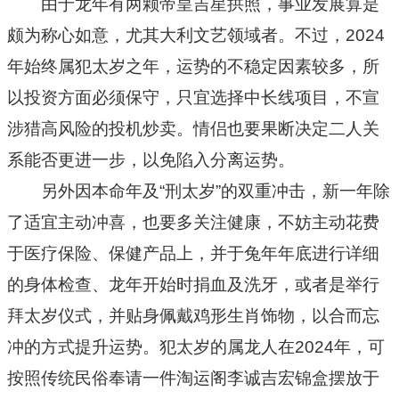
由于龙年有两颗帝皇吉星拱照，事业发展算是
颇为称心如意，尤其大利文艺领域者。不过，2024
年始终属犯太岁之年，运势的不稳定因素较多，所
以投资方面必须保守，只宜选择中长线项目，不宣
涉猎高风险的投机炒卖。情侣也要果断决定二人关
系能否更进一步，以免陷入分离运势。
另外因本命年及“刑太岁”的双重冲击，新一年除
了适宜主动冲喜，也要多关注健康，不妨主动花费
于医疗保险、保健产品上，并于兔年年底进行详细
的身体检查、龙年开始时捐血及洗牙，或者是举行
拜太岁仪式，并贴身佩戴鸡形生肖饰物，以合而忘
冲的方式提升运势。犯太岁的属龙人在2024年，可
按照传统民俗奉请一件淘运阁李诚吉宏锦盒摆放于