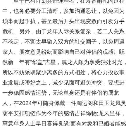
至于已有计划共谐连理者，在筹备婚礼的过程
中，也务必要分工清晰，多加沟通忍让，以免因为
琐事而起争执，甚至最后开头出现变数而引发分手
危机。另外，由于龙年人际关系复杂，若二人关系
不稳定，不宜太早融入双方的社交圈子，以免周遭
家人、朋友意见纷纭而影响自己对伴侣的观感。既
然新一年有“华盖”吉星，属龙人颇为享受独处时光，
所以不妨采取聚少离多的方式相处，将心力投放事
业发展或嗜好之上，减少见面可避免冲突。要想进
一步稳固感情运势，无论单身还是有伴侣的属龙
人，在2024年可随身佩戴一件淘运阁和田玉龙凤灵
葫平安扣项链作为今年的感情吉祥饰物;龙凤呈祥，
寓意单身人士早日喜得良缘;而有对象和已婚者能感