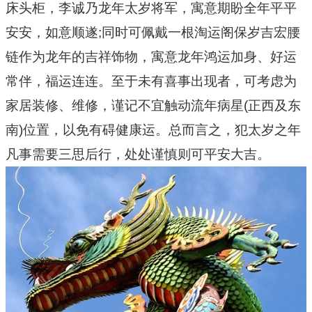
床头柜，李诚乃龙年太岁将军，寓意期盼全年平平
安安，如意顺遂;同时可佩戴一根淘运阁保岁吉宏腰
链作为龙年的吉祥饰物，寓意龙年鸿运加身、好运
常伴，福运连连。至于未有喜事出现者，可考虑为
家居装修、维修，谨记不宜触动流年病星(正西及东
南)位置，以免有碍健康运。总而言之，犯太岁之年
凡事需要三思后行，处处谨慎则可平安大吉。