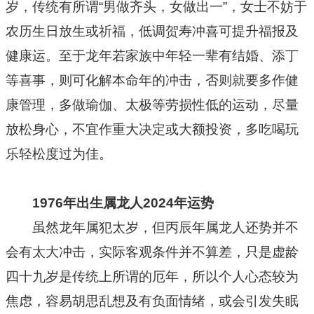
岁，传统有所谓“男做齐头，女做出一”，女士不妨于
农历生日放生或祈福，低调贺寿冲喜可提升福报及
健康运。至于龙年若家族中年轻一辈有结婚、添丁
等喜事，则可化解本命年的冲击，否则就要多作健
康管理，多做瑜伽、太极等劳损性低的运动，尽量
放松身心，不宜作重大决定或大额投资，多吃喝玩
乐轻松度过为佳。
1976年出生属龙人2024年运势
虽然龙年属犯太岁，但丙辰年属龙人还势并不
会有太大冲击，实际客观条件并不算差，只是虚龄
四十九岁是传统上所谓的厄年，所以个人心态较为
焦虑，容易胡思乱想及有负面情绪，或会引发失眠