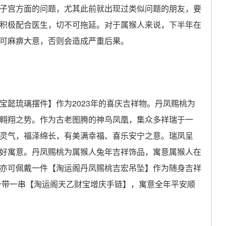
子宫方面的问题，尤其此前就出现过类似问题的朋友，要
积极配合医生，切不可拖延。对于属猴人来说，下半年在
可麻痹大意，否则会造成严重后果。
懿琉璃摆件】作为2023年的喜庆吉祥物。丹凤赐桃为
翱翔之势。作为古老图腾的神鸟凤凰，集众多祥瑞于一
灵气，福泽绵长，有美满幸福、喜乐安宁之意。瑞凤呈
好寓意。丹凤赐桃为属猴人兔年吉祥饰品，寓意属猴人在
亦可佩戴一件【淘运阁丹凤赐桃吉宏吊坠】作为随身吉祥
身带一串【淘运阁天乙财宝增庆手链】，寓意全年平安顺