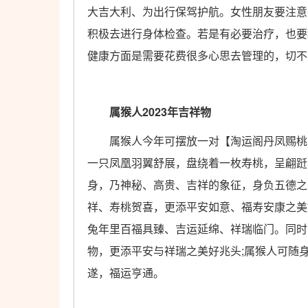
大吉大利、为出行保驾护航。女性朋友要注意
积极去进行身体检查。若是有必要治疗，也要
健康方面是需要花费很多心思去管理的，切不
属猴人2023年吉祥物
属猴人今年可摆放一对【淘运阁丹凤赐桃宝
一只凤凰羽翼舒展，盘绕着一枚寿桃，呈翩跹
身，乃神秘、高贵、吉祥的象征，身负五德之
祥、寿桃贺喜，更添平安如意、福寿安康之美
兔年里百福具臻、吉运延绵、祥瑞临门。同时
物，更添平安与祥瑞之美好兆头;属猴人可随
遂，福运亨通。