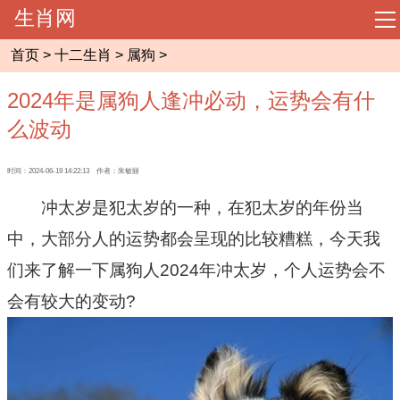
生肖网
导
航
首页
>
十二生肖
>
属狗
>
网站首页
2024年是属狗人逢冲必动，运势会有什
起名大全
么波动
周易预测
时间：2024-06-19 14:22:13 作者：朱敏丽
冲太岁是犯太岁的一种，在犯太岁的年份当
相术大全
中，大部分人的运势都会呈现的比较糟糕，今天我
们来了解一下属狗人2024年冲太岁，个人运势会不
八字命理
会有较大的变动?
风水知识
十二生肖